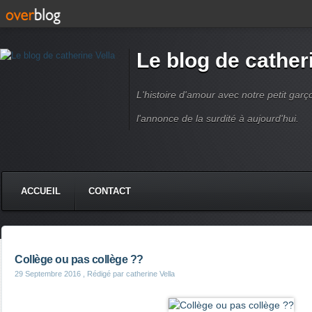
Le blog de cather
L'histoire d'amour avec notre petit garç
l'annonce de la surdité à aujourd'hui.
ACCUEIL
CONTACT
Collège ou pas collège ??
29 Septembre 2016
, Rédigé par catherine Vella