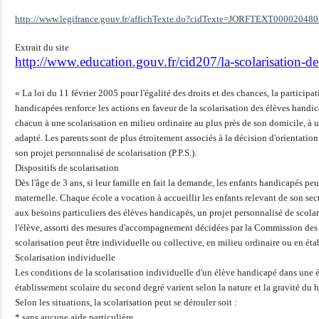
http://www.legifrance.gouv.fr/affichTexte.do?cidTexte=JORFTEXT00002048
Extrait du site
http://www.education.gouv.fr/cid207/la-scolarisation-d
« La loi du 11 février 2005 pour l'égalité des droits et des chances, la participa
handicapées renforce les actions en faveur de la scolarisation des élèves handica
chacun à une scolarisation en milieu ordinaire au plus près de son domicile, à u
adapté. Les parents sont de plus étroitement associés à la décision d'orientation 
son projet personnalisé de scolarisation (P.P.S.).
Dispositifs de scolarisation
Dès l'âge de 3 ans, si leur famille en fait la demande, les enfants handicapés peuv
maternelle. Chaque école a vocation à accueillir les enfants relevant de son se
aux besoins particuliers des élèves handicapés, un projet personnalisé de scolar
l'élève, assorti des mesures d'accompagnement décidées par la Commission des d
scolarisation peut être individuelle ou collective, en milieu ordinaire ou en ét
Scolarisation individuelle
Les conditions de la scolarisation individuelle d'un élève handicapé dans une 
établissement scolaire du second degré varient selon la nature et la gravité du 
Selon les situations, la scolarisation peut se dérouler soit :
* sans aucune aide particulière,