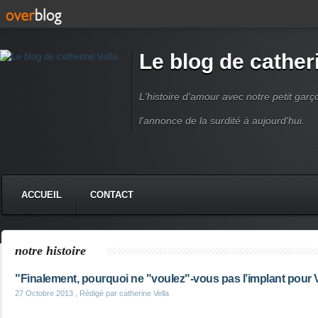
Le blog de cather
L'histoire d'amour avec notre petit garç
l'annonce de la surdité à aujourd'hui.
ACCUEIL
CONTACT
notre histoire
"Finalement, pourquoi ne "voulez"-vous pas l’implant pour 
27 Octobre 2013
, Rédigé par catherine Vella