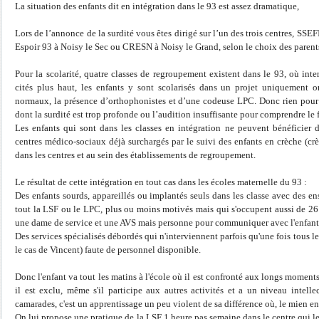
La situation des enfants dit en intégration dans le 93 est assez dramatique,
Lors de l’annonce de la surdité vous êtes dirigé sur l’un des trois centres, SS
Espoir 93 à Noisy le Sec ou CRESN à Noisy le Grand, selon le choix des parent
Pour la scolarité, quatre classes de regroupement existent dans le 93, où inte
cités plus haut, les enfants y sont scolarisés dans un projet uniquement ora
normaux, la présence d’orthophonistes et d’une codeuse LPC. Donc rien pour 
dont la surdité est trop profonde ou l’audition insuffisante pour comprendre le f
Les enfants qui sont dans les classes en intégration ne peuvent bénéficier 
centres médico-sociaux déjà surchargés par le suivi des enfants en crèche (cr
dans les centres et au sein des établissements de regroupement.
Le résultat de cette intégration en tout cas dans les écoles maternelle du 93 :
Des enfants sourds, appareillés ou implantés seuls dans les classe avec des e
tout la LSF ou le LPC, plus ou moins motivés mais qui s'occupent aussi de 26
une dame de service et une AVS mais personne pour communiquer avec l'enfant
Des services spécialisés débordés qui n'interviennent parfois qu'une fois tous le
le cas de Vincent) faute de personnel disponible.
Donc l'enfant va tout les matins à l'école où il est confronté aux longs mome
il est exclu, même s'il participe aux autres activités et a un niveau intell
camarades, c'est un apprentissage un peu violent de sa différence où, le mien en 
On lui propose une pratique de la LSF 1 heure pas semaine dans le centre qui le