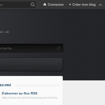
Connexion
+
Créer mon blog
ire, de
ez-moi
S'abonner au flux RSS
https://www.vincentmonamoursourd.com/rss