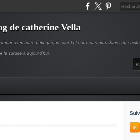
og de catherine Vella
d'amour avec notre petit garçon sourd et notre parcours dans cette histo
e la surdité à aujourd'hui.
Suiv