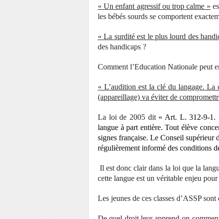
« Un enfant agressif ou trop calme »
es
les bébés sourds se comportent exactem
« La surdité est le plus lourd des hand
des handicaps ?
Comment l’Education Nationale peut en
« L’audition est la clé du langage. La
(appareillage) va éviter de compromettre
La loi de 2005 dit
« Art. L. 312-9-1.
langue à part entière. Tout élève conc
signes française. Le Conseil supérieur d
régulièrement informé des conditions d
Il est donc clair dans la loi que la lan
cette langue est un véritable enjeu pou
Les jeunes de ces classes d’ASSP son
De quel droit leur apprend-on comment 