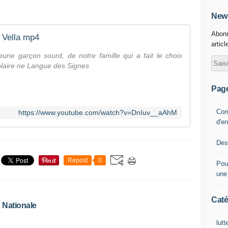
News
Abonn
 Vella mp4
articl
e garçon sourd, de notre famille qui a fait le choix
olaire ne Langue des Signes
Pag
Com
https://www.youtube.com/watch?v=DnIuv__aAhM
d'e
Des
Repost
0
Pour
une 
Caté
n Nationale
lutt