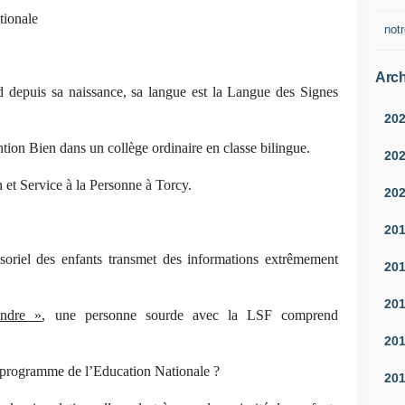
tionale
notr
Arch
rd depuis sa naissance, sa langue est la Langue des Signes
20
ntion Bien dans un collège ordinaire en classe bilingue.
20
 et Service à la Personne à Torcy.
20
20
soriel des enfants transmet des informations extrêmement
20
20
ndre »
, une personne sourde avec la LSF comprend
20
n programme de l’Education Nationale ?
20