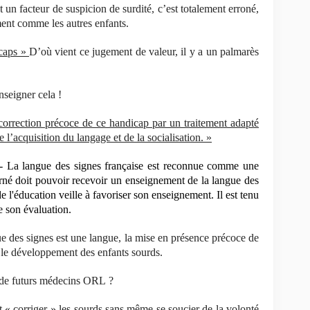
t un facteur de suspicion de surdité, c’est totalement erroné,
ent comme les autres enfants.
icaps »
D’où vient ce jugement de valeur, il y a un palmarès
seigner cela !
 correction précoce de ce handicap par un traitement adapté
 l’acquisition du langage et de la socialisation. »
 - La langue des signes française est reconnue comme une
erné doit pouvoir recevoir un enseignement de la langue des
e l'éducation veille à favoriser son enseignement. Il est tenu
e son évaluation.
gue des signes est une langue, la mise en présence précoce de
r le développement des enfants sourds.
t de futurs médecins ORL ?
« corriger » les sourds sans même se soucier de la volonté