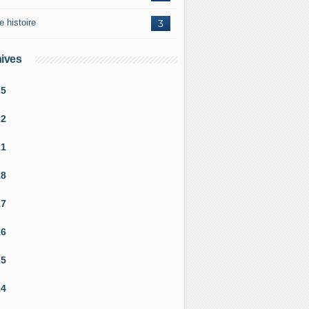
e histoire
3
ives
25
22
21
18
17
16
15
14